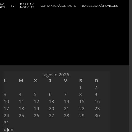
AK
BERRIAK
TV
KONTAKTUA/CONTACTO
BABESLEAK/SPONSORS
RES
NOTICIAS
agosto 2026
L
M
X
J
V
S
D
1
2
3
4
5
6
7
8
9
10
11
12
13
14
15
16
17
18
19
20
21
22
23
24
25
26
27
28
29
30
31
« Jun