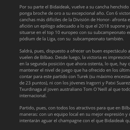
Por su parte el Bidaideak, vuelve a su cancha henchido
ponga broche de oro a su excepcional año. Con 6 victor
canchas más difíciles de la División de Honor- afronta e
afición un epilogo adecuado a lo que el 2018 supone ya 
situarse en el top 10 europeo con su subcampeonato en
pódium de la Liga, con su subcampeonato también.
Saldrá, pues, dispuesto a ofrecer un buen espectáculo a
vuelen de Bilbao. Desde luego, la victoria es imprescin
en la segunda posición que ahora ostenta, lo que, hay 
mantener el nivel de juego que ha ofrecido en los últi
contar para este partido con Turek (su máximo encest
de 23 puntos), ni con los jóvenes Iragorri y Patxi Suar
Txurdinaga al joven australiano Tom O´Neill al que tod
internacional.
Partido, pues, con todos los atractivos para que en Bilb
maneras: con un equipo local en su mejor expresión y co
intentarán aguar el champagne con el que Bidaideak qui