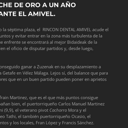
CHE DE ORO A UN AÑO
ANTE EL AMIVEL.
do la séptima plaza, el RINCON DENTAL AMIVEL acude el
ntos y evitar entrar en la zona más turbulenta de la
ue enfrente se encontrará al mejor Bidaideak de la
n el oficio de disputar partidos y, desde luego,
 conseguido ganar a Zuzenak en su desplazamiento a
a Getafe en Vélez Málaga. Lejos sí, del balance que para
ores que en un buen partido pueden poner en aprietos
 Efrain Martinez, que es el que más puntos consigue
añan bien, el puertorriqueño Carlos Manuel Martinez
 (9,9), el veterano pivot
Cachorro
Mora y el
Leo Tathi, el también puertorriqueño Ocasio, el
ntos y los locales, Fran López y Francis Sánchez.