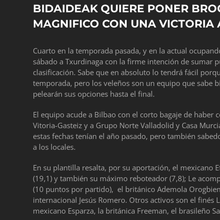
BIDAIDEAK QUIERE PONER BRO
MAGNIFICO CON UNA VICTORIA 
Cuarto en la temporada pasada, y en la actual ocupan
sábado a Txurdinaga con la firme intención de sumar pu
clasificación. Sabe que en absoluto lo tendrá fácil porq
temporada, pero los veleños son un equipo que sabe bie
pelearán sus opciones hasta el final.
El equipo acude a Bilbao con el corto bagaje de haber
Vitoria-Gasteiz y a Grupo Norte Valladolid y Casa Murci
estas fechas tenían el año pasado, pero también sabed
a los locales.
En su plantilla resalta, por su aportación, el mexicano
(19,1) y también su máximo reboteador (7,8); Le acomp
(10 puntos por partido), el británico Ademola Orogbiemi
internacional Jesús Romero. Otros activos son el finés 
mexicano Esparza, la británica Freeman, el brasileño Sa