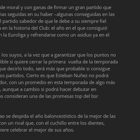
 de moral y con ganas de firmar un gran partido que
ias seguidas en su haber –algunas conseguidas en las
l partido sabedor de que le debe a su siempre fiel
en la historia del Club: el año en el que consiguió
 la Euroliga y refrendarse como un asiduo ya en el
 los suyos, a la vez que a garantizar que los puntos no
dible si quiere cerrar la primera vuelta de la temporada
que decirlo todo, será más que probable si consigue
mos partidos. Cierto es que Esteban Nuñez no podrá
ador, con un promedio en esta temporada de algo más
ez, aunque a cambio si podrá hacer debutar en
os consideran una de las promesas top del bsr
ao se despida el año baloncestístico de la mejor de las
n un rival que, con el cuchillo entre los dientes,
ere celebrar el mejor de sus años.