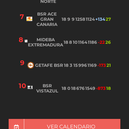
NORTE
BSR ACE
7
GRAN
18
9
9
1258
1124
+134
27
CANARIA
8
MIDEBA
18
8
10
1164
1186
-22
26
EXTREMADURA
9
GETAFE BSR
18
3
15
996
1169
-173
21
10
BSR
18
0
18
676
1549
-873
18
VISTAZUL
VER CALENDARIO