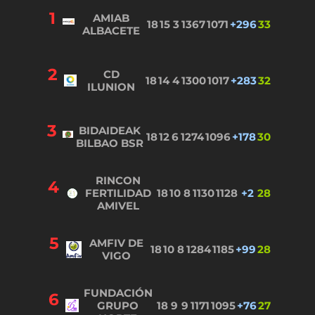
1
AMIAB
18
15
3
1367
1071
+296
33
ALBACETE
2
CD
18
14
4
1300
1017
+283
32
ILUNION
3
BIDAIDEAK
18
12
6
1274
1096
+178
30
BILBAO BSR
RINCON
4
FERTILIDAD
18
10
8
1130
1128
+2
28
AMIVEL
5
AMFIV DE
18
10
8
1284
1185
+99
28
VIGO
FUNDACIÓN
6
GRUPO
18
9
9
1171
1095
+76
27