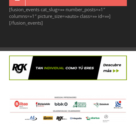
[fusion_events cat_slug=»» number_posts=»1″
columns=»1″ picture_size=»auto» class=»» id=»»]
[/fusion_events]