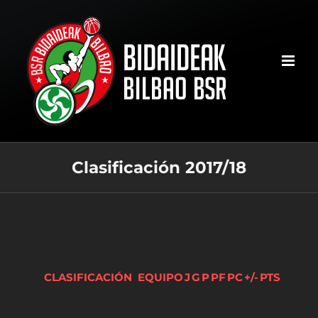
Saltar
al
contenido
Clasificación 2017/18
CLASIFICACIÓN
EQUIPO
J
G
P
PF
PC
+/-
PTS