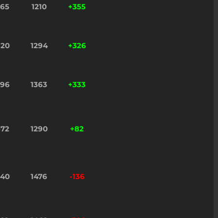
565
1210
+355
620
1294
+326
696
1363
+333
372
1290
+82
340
1476
-136