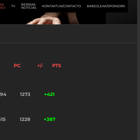
AK
BERRIAK
TV
KONTAKTUA/CONTACTO
BABESLEAK/SPONSORS
RES
NOTICIAS
PC
+/-
PTS
694
1273
+421
615
1228
+387