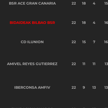
BSR ACE GRAN CANARIA
22
18
4
1
BIDAIDEAK BILBAO BSR
22
18
4
1
CD ILUNION
22
15
7
1
AMIVEL REYES GUTIERREZ
22
11
11
1
IBERCONSA AMFIV
22
9
13
1