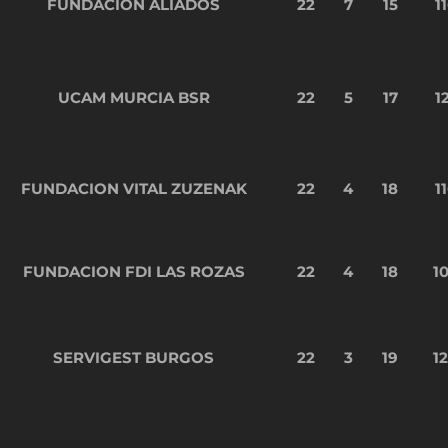
FUNDACION ALIADOS
22
7
15
1
UCAM MURCIA BSR
22
5
17
1
FUNDACION VITAL ZUZENAK
22
4
18
1
FUNDACION FDI LAS ROZAS
22
4
18
1
SERVIGEST BURGOS
22
3
19
1