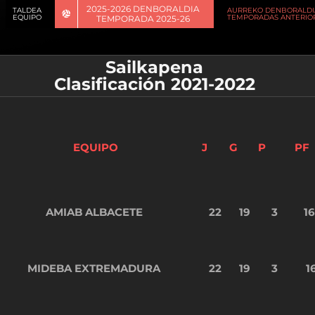
2025-2026 DENBORALDIA
TALDEA
AURREKO DENBORALDI
EQUIPO
TEMPORADAS ANTERIO
TEMPORADA 2025-26
Sailkapena
Clasificación 2021-2022
EQUIPO
J
G
P
PF
AMIAB ALBACETE
22
19
3
1
MIDEBA EXTREMADURA
22
19
3
1