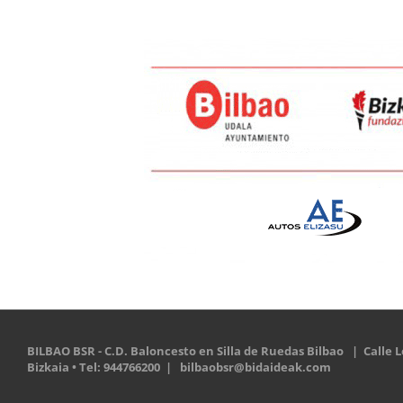
BILBAO BSR - C.D. Baloncesto en Silla de Ruedas Bilbao | Calle Le
Bizkaia • Tel: 944766200 |
bilbaobsr@bidaideak.com