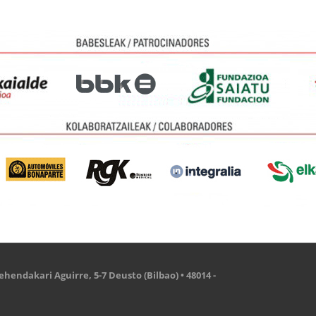
hendakari Aguirre, 5-7 Deusto (Bilbao) • 48014 -