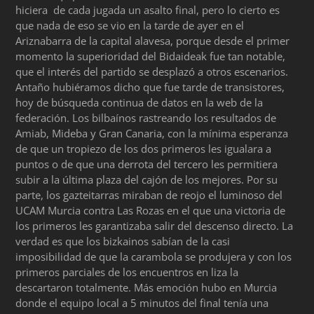
hiciera de cada jugada un asalto final, pero lo cierto es
que nada de eso se vio en la tarde de ayer en el
Ariznabarra de la capital alavesa, porque desde el primer
momento la superioridad del Bidaideak fue tan notable,
que el interés del partido se desplazó a otros escenarios.
Antaño hubiéramos dicho que fue tarde de transistores,
hoy de búsqueda continua de datos en la web de la
federación. Los bilbaínos rastreando los resultados de
Amiab, Mideba y Gran Canaria, con la mínima esperanza
de que un tropiezo de los dos primeros les igualara a
puntos o de que una derrota del tercero les permitiera
subir a la última plaza del cajón de los mejores. Por su
parte, los gazteitarras miraban de reojo el luminoso del
UCAM Murcia contra Las Rozas en el que una victoria de
los primeros les garantizaba salir del descenso directo. La
verdad es que los bizkainos sabían de la casi
imposibilidad de que la carambola se produjera y con los
primeros parciales de los encuentros en liza la
descartaron totalmente. Más emoción hubo en Murcia
donde el equipo local a 5 minutos del final tenía una