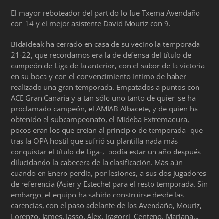
El mayor reboteador del partido lo fue Txema Avendaño
con 14 y el mejor asistente David Mouriz con 9.
Bidaideak ha cerrado en casa de su vecino la temporada
21-22, que recordamos era la de defensa del título de
campeón de Liga de la anterior, con el sabor de la victoria
en su boca y con el convencimiento íntimo de haber
realizado una gran temporada. Empatados a puntos con
ACE Gran Canaria y a tan sólo uno tanto de quien se ha
proclamado campeón, el AMIAB Albacete, y de quien ha
obtenido el subcampeonato, el Mideba Extremadura,
pocos eran los que creían al principio de temporada -que
tras la OPA hostil que sufrió su plantilla nada más
conquistar el título de Liga-, podía estar un año después
dilucidando la cabecera de la clasificación. Más aún
cuando en Enero perdía, por lesiones, a sus dos jugadores
de referencia (Asier y Esteche) para el resto temporada. Sin
embargo, el equipo ha sabido construirse desde las
carencias, con el paso adelante de los Avendaño, Mouriz,
Lorenzo, James, Jasso, Alex, Iragorri, Centeno, Mariana…