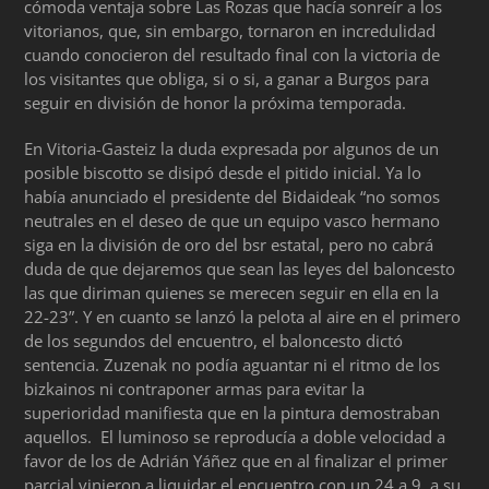
cómoda ventaja sobre Las Rozas que hacía sonreír a los
vitorianos, que, sin embargo, tornaron en incredulidad
cuando conocieron del resultado final con la victoria de
los visitantes que obliga, si o si, a ganar a Burgos para
seguir en división de honor la próxima temporada.
En Vitoria-Gasteiz la duda expresada por algunos de un
posible biscotto se disipó desde el pitido inicial. Ya lo
había anunciado el presidente del Bidaideak “no somos
neutrales en el deseo de que un equipo vasco hermano
siga en la división de oro del bsr estatal, pero no cabrá
duda de que dejaremos que sean las leyes del baloncesto
las que diriman quienes se merecen seguir en ella en la
22-23”. Y en cuanto se lanzó la pelota al aire en el primero
de los segundos del encuentro, el baloncesto dictó
sentencia. Zuzenak no podía aguantar ni el ritmo de los
bizkainos ni contraponer armas para evitar la
superioridad manifiesta que en la pintura demostraban
aquellos. El luminoso se reproducía a doble velocidad a
favor de los de Adrián Yáñez que en al finalizar el primer
parcial vinieron a liquidar el encuentro con un 24 a 9 a su