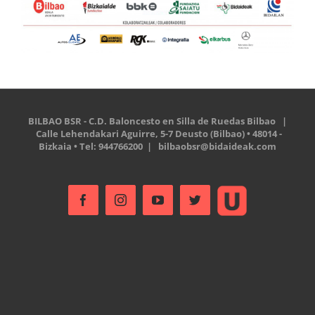
BILBAO BSR - C.D. Baloncesto en Silla de Ruedas Bilbao |
Calle Lehendakari Aguirre, 5-7 Deusto (Bilbao) • 48014 -
Bizkaia • Tel: 944766200 |
bilbaobsr@bidaideak.com
Ustream
Facebook
Instagram
YouTube
Twitter