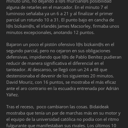
minuto uno, no dejando a l@s murcian@s posibilidad
alguna de retarles en el marcador. En el minuto 7 el
luminoso señalaba ya un 6 a 21 y al finalizar el primer
parcial un rotundo 10 a 31. El punto bajo en cancha de
l@s bizkain@s, el irlandés James Macsorley, firmaba unos
minutos excepcionales, anotando 12 puntos.
Bajaron un poco el pistón ofensivo l@s bizkain@s en el
segundo parcial, pero no cejaron en sus obligaciones
defensivas, impidiendo que l@s de Pablo Benítez pudieran
reducir de manera significativa el diferencial en el
tanteador. Al descanso, se llegó con un 24 a 48 que
destensionaba el devenir de los siguientes 20 minutos.
David Mouriz, con 16 puntos, se mostraba el más eficaz
ante el aro contrario en la escuadra entrenada por Adrián
Yáñez.
Tras el receso, poco cambiaron las cosas. Bidaideak
mostraba que tenía un par de marchas más en su motor y
el equipo de la universidad católica no podía con el ritmo
fulgurante que manifestaban sus rivales. Los últimos 10