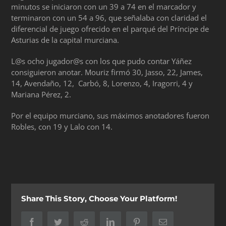
minutos se iniciaron con un 39 a 74 en el marcador y
terminaron con un 54 a 96, que señalaba con claridad el
diferencial de juego ofrecido en el parqué del Príncipe de
Asturias de la capital murciana.
L@s ocho jugador@s con los que pudo contar Yáñez
consiguieron anotar. Mouriz firmó 30, Jasso, 22, James,
14, Avendaño, 12, Carbó, 8, Lorenzo, 4, Iragorri, 4 y
Mariana Pérez, 2.
Por el equipo murciano, sus máximos anotadores fueron
Robles, con 19 y Lalo con 14.
Share This Story, Choose Your Platform!
Facebook
Twitter
Reddit
LinkedIn
Pinterest
Correo