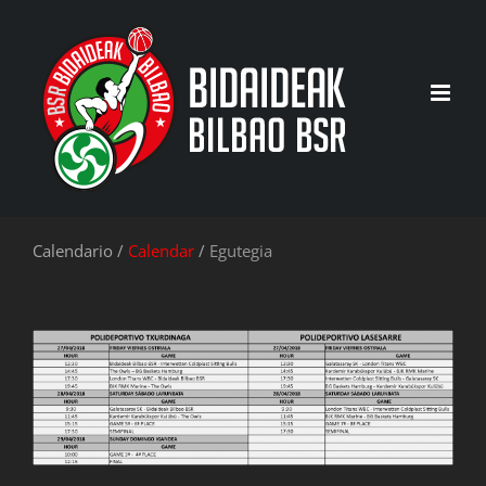
Saltar
al
contenido
Calendario /
Calendar
/
Egutegia