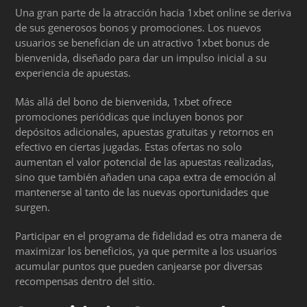
Una gran parte de la atracción hacia 1xbet online se deriva
de sus generosos bonos y promociones. Los nuevos
usuarios se benefician de un atractivo 1xbet bonus de
bienvenida, diseñado para dar un impulso inicial a su
experiencia de apuestas.
Más allá del bono de bienvenida, 1xbet ofrece
promociones periódicas que incluyen bonos por
depósitos adicionales, apuestas gratuitas y retornos en
efectivo en ciertas jugadas. Estas ofertas no solo
aumentan el valor potencial de las apuestas realizadas,
sino que también añaden una capa extra de emoción al
mantenerse al tanto de las nuevas oportunidades que
surgen.
Participar en el programa de fidelidad es otra manera de
maximizar los beneficios, ya que permite a los usuarios
acumular puntos que pueden canjearse por diversas
recompensas dentro del sitio.