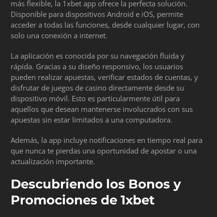
más flexible, la 1xbet app ofrece la perfecta solución.
Disponible para dispositivos Android e iOS, permite
acceder a todas las funciones, desde cualquier lugar, con
solo una conexión a internet.
La aplicación es conocida por su navegación fluida y
rápida. Gracias a su diseño responsivo, los usuarios
pueden realizar apuestas, verificar estados de cuentas, y
disfrutar de juegos de casino directamente desde su
dispositivo móvil. Esto es particularmente útil para
aquellos que desean mantenerse involucrados con sus
apuestas sin estar limitados a una computadora.
Además, la app incluye notificaciones en tiempo real para
que nunca te pierdas una oportunidad de apostar o una
actualización importante.
Descubriendo los Bonos y
Promociones de 1xbet