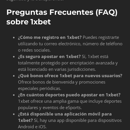
Preguntas Frecuentes (FAQ)
sobre 1xbet
¿Cómo me registro en 1xbet?
Puedes registrarte
utilizando tu correo electrónico, número de teléfono
o redes sociales.
¿Es seguro apostar en 1xbet?
Sí, 1xbet está
totalmente protegido por encriptación avanzada y
está licenciado en varias jurisdicciones.
¿Qué bonos ofrece 1xbet para nuevos usuarios?
Ofrece bonos de bienvenida y promociones
especiales periódicas.
¿En cuántos deportes puedo apostar en 1xbet?
1xbet ofrece una amplia gama que incluye deportes
populares y eventos de eSports.
¿Está disponible una aplicación móvil para
1xbet?
Sí, hay una app disponible para dispositivos
Android e iOS.