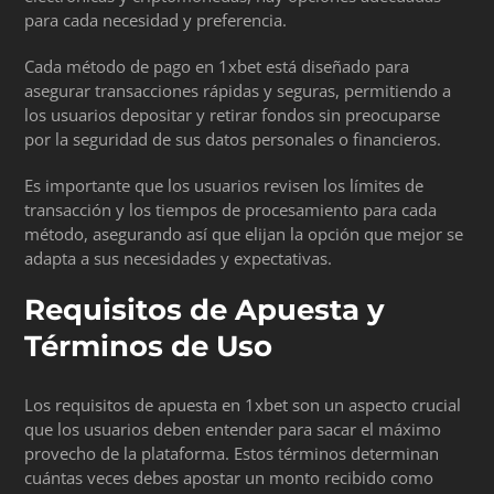
para cada necesidad y preferencia.
Cada método de pago en 1xbet está diseñado para
asegurar transacciones rápidas y seguras, permitiendo a
los usuarios depositar y retirar fondos sin preocuparse
por la seguridad de sus datos personales o financieros.
Es importante que los usuarios revisen los límites de
transacción y los tiempos de procesamiento para cada
método, asegurando así que elijan la opción que mejor se
adapta a sus necesidades y expectativas.
Requisitos de Apuesta y
Términos de Uso
Los requisitos de apuesta en 1xbet son un aspecto crucial
que los usuarios deben entender para sacar el máximo
provecho de la plataforma. Estos términos determinan
cuántas veces debes apostar un monto recibido como