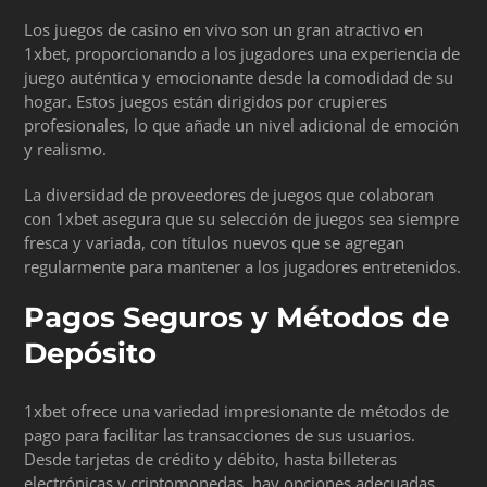
Los juegos de casino en vivo son un gran atractivo en
1xbet, proporcionando a los jugadores una experiencia de
juego auténtica y emocionante desde la comodidad de su
hogar. Estos juegos están dirigidos por crupieres
profesionales, lo que añade un nivel adicional de emoción
y realismo.
La diversidad de proveedores de juegos que colaboran
con 1xbet asegura que su selección de juegos sea siempre
fresca y variada, con títulos nuevos que se agregan
regularmente para mantener a los jugadores entretenidos.
Pagos Seguros y Métodos de
Depósito
1xbet ofrece una variedad impresionante de métodos de
pago para facilitar las transacciones de sus usuarios.
Desde tarjetas de crédito y débito, hasta billeteras
electrónicas y criptomonedas, hay opciones adecuadas