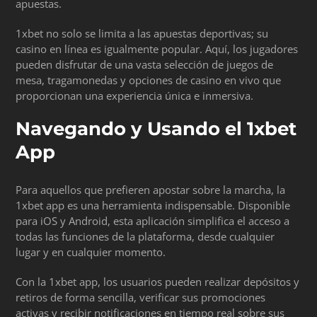
apuestas.
1xbet no solo se limita a las apuestas deportivas; su
casino en línea es igualmente popular. Aquí, los jugadores
pueden disfrutar de una vasta selección de juegos de
mesa, tragamonedas y opciones de casino en vivo que
proporcionan una experiencia única e inmersiva.
Navegando y Usando el 1xbet
App
Para aquellos que prefieren apostar sobre la marcha, la
1xbet app es una herramienta indispensable. Disponible
para iOS y Android, esta aplicación simplifica el acceso a
todas las funciones de la plataforma, desde cualquier
lugar y en cualquier momento.
Con la 1xbet app, los usuarios pueden realizar depósitos y
retiros de forma sencilla, verificar sus promociones
activas y recibir notificaciones en tiempo real sobre sus