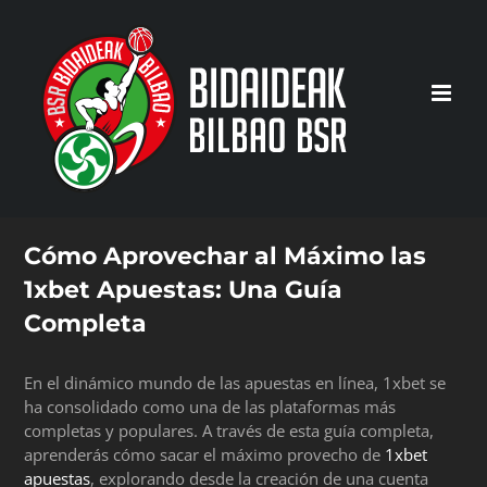
Saltar
al
contenido
Cómo Aprovechar al Máximo las
1xbet Apuestas: Una Guía
Completa
En el dinámico mundo de las apuestas en línea, 1xbet se
ha consolidado como una de las plataformas más
completas y populares. A través de esta guía completa,
aprenderás cómo sacar el máximo provecho de
1xbet
apuestas
, explorando desde la creación de una cuenta