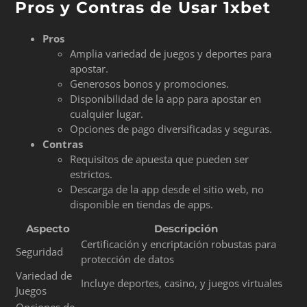
Pros y Contras de Usar 1xbet
Pros
Amplia variedad de juegos y deportes para
apostar.
Generosos bonos y promociones.
Disponibilidad de la app para apostar en
cualquier lugar.
Opciones de pago diversificadas y seguras.
Contras
Requisitos de apuesta que pueden ser
estrictos.
Descarga de la app desde el sitio web, no
disponible en tiendas de apps.
Aspecto
Descripción
Certificación y encriptación robustas para
Seguridad
protección de datos
Variedad de
Incluye deportes, casino, y juegos virtuales
Juegos