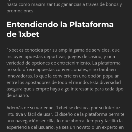
hasta cómo maximizar tus ganancias a través de bonos y
promociones.
Entendiendo la Plataforma
de 1xbet
1xbet es conocida por su amplia gama de servicios, que
incluyen apuestas deportivas, juegos de casino, y una
variedad de opciones de entretenimiento. La plataforma
no solo ofrece apuestas convencionales, sino también
innovadoras, lo que la convierte en una opción popular
entre los apostadores de todo el mundo. Esta diversidad
asegura que siempre haya algo interesante para cada tipo
de usuario.
Además de su variedad, 1xbet se destaca por su interfaz
intuitiva y fácil de usar. El diseño de la plataforma permite
una navegación sencilla, lo que ahorra tiempo y facilita la
experiencia del usuario, ya sea un novato o un experto en