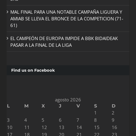
MAL FINAL PARA UNA NOTABLE CAMPAÑA LIGUERA Y
AMIAB SE LLEVA EL BRONCE DE LA COMPETICION (71-
61)
EL CAMPEÓN DE EUROPA IMPIDE A BBK BIDAIDEAK
PASAR A LA FINAL DE LA LIGA
Find us on Facebook
agosto 2026
L
M
X
J
V
S
D
1
2
3
4
5
6
7
8
9
10
11
12
13
14
15
16
17
18
19
20
21
22
23