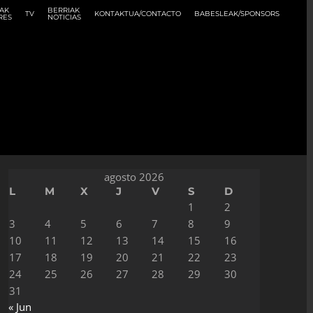
AK
BERRIAK
TV
KONTAKTUA/CONTACTO
BABESLEAK/SPONSORS
RES
NOTICIAS
agosto 2026
L
M
X
J
V
S
D
1
2
3
4
5
6
7
8
9
10
11
12
13
14
15
16
17
18
19
20
21
22
23
24
25
26
27
28
29
30
31
« Jun