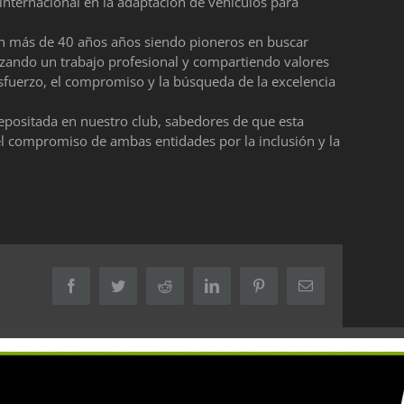
 internacional en la adaptación de vehículos para
an más de 40 años años siendo pioneros en buscar
lizando un trabajo profesional y compartiendo valores
sfuerzo, el compromiso y la búsqueda de la excelencia
epositada en nuestro club, sabedores de que esta
el compromiso de ambas entidades por la inclusión y la
Facebook
Twitter
Reddit
LinkedIn
Pinterest
Correo
electrónico