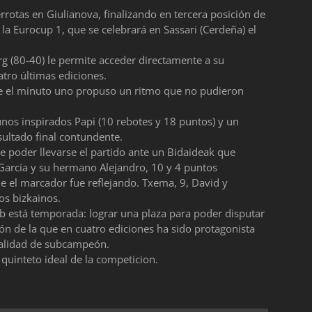
rrotas en Giulianova, finalizando en tercera posición de
 la Eurocup 1, que se celebrará en Sassari (Cerdeña) el
g (80-40) le permite acceder directamente a su
atro últimas ediciones.
sde el minuto uno propuso un ritmo que no pudieron
n unos inspirados Papi (10 rebotes y 18 puntos) y un
ultado final contundente.
 poder llevarse el partido ante un Bidaideak que
i García y su hermano Alejandro, 10 y 4 puntos
e el marcador fue reflejando. Txema, 9, David y
os bizkainos.
ub está temporada: lograr una plaza para poder disputar
n de la que en cuatro ediciones ha sido protagonista
 calidad de subcampeón.
uinteto ideal de la competicion.