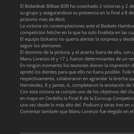
El Bidaideak Bilbao BSR ha cosechado 2 victorias y 2 de
su grupo y asegurandose su presencia en la final a 8 de
próximo mes de Abril.
La victoria sin contemplaciones ante el Baskets Hambur
competición fetiche en la que ha sido finalista en las cu
El equipo bizkaino no quería alentar la sorpresa y de
seguir los alemanes.
El dominio de la pintura, y el acierto fuera de ella, co
Manu Lorenzo (4 y 17 ), fueron determinantes de un res
En ningún momento los teutones dieron la impresión de
apretó los dientes para que ello no fuera posible. Txik
respectivamente, colaboraron en agrandar la brecha qu
Hernández, 8 y James, 6, completaron la anotación de l
Con esta victoria se cumple uno de los objetivos del cl
en mayo en Cerdeña la Final 8 de la Eurocup Competició
una vez desde lo más alto del. Podium y otras tres en
Comentar también que Manu Lorenzo fue elegido en el q