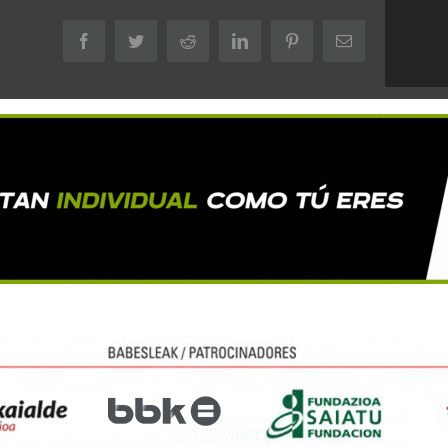
Facebook
Twitter
Reddit
LinkedIn
Pinterest
Correo
electrónico