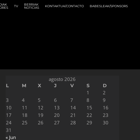
DIAK
BERRIAK
TV
KONTAKTUA/CONTACTO
BABESLEAK/SPONSORS
ORES
NOTICIAS
agosto 2026
L
M
X
J
V
S
D
1
2
3
4
5
6
7
8
9
10
11
12
13
14
15
16
17
18
19
20
21
22
23
24
25
26
27
28
29
30
31
« Jun