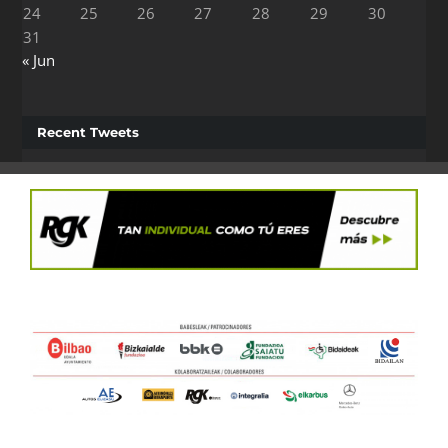
24
25
26
27
28
29
30
31
« Jun
Recent Tweets