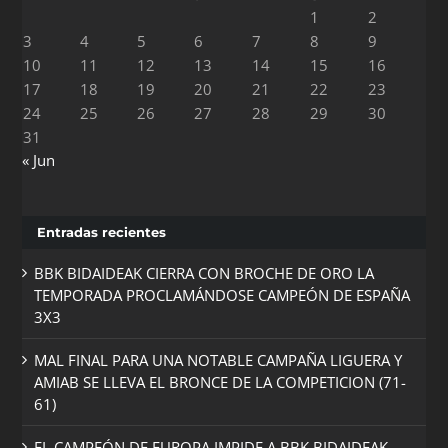
1
2
3
4
5
6
7
8
9
10
11
12
13
14
15
16
17
18
19
20
21
22
23
24
25
26
27
28
29
30
31
« Jun
Entradas recientes
BBK BIDAIDEAK CIERRA CON BROCHE DE ORO LA
TEMPORADA PROCLAMÁNDOSE CAMPEÓN DE ESPAÑA
3X3
MAL FINAL PARA UNA NOTABLE CAMPAÑA LIGUERA Y
AMIAB SE LLEVA EL BRONCE DE LA COMPETICION (71-
61)
EL CAMPEÓN DE EUROPA IMPIDE A BBK BIDAIDEAK