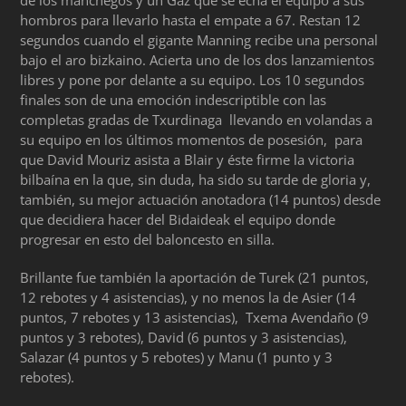
de los manchegos y un Gaz que se echa el equipo a sus
hombros para llevarlo hasta el empate a 67. Restan 12
segundos cuando el gigante Manning recibe una personal
bajo el aro bizkaino. Acierta uno de los dos lanzamientos
libres y pone por delante a su equipo. Los 10 segundos
finales son de una emoción indescriptible con las
completas gradas de Txurdinaga llevando en volandas a
su equipo en los últimos momentos de posesión, para
que David Mouriz asista a Blair y éste firme la victoria
bilbaína en la que, sin duda, ha sido su tarde de gloria y,
también, su mejor actuación anotadora (14 puntos) desde
que decidiera hacer del Bidaideak el equipo donde
progresar en esto del baloncesto en silla.
Brillante fue también la aportación de Turek (21 puntos,
12 rebotes y 4 asistencias), y no menos la de Asier (14
puntos, 7 rebotes y 13 asistencias), Txema Avendaño (9
puntos y 3 rebotes), David (6 puntos y 3 asistencias),
Salazar (4 puntos y 5 rebotes) y Manu (1 punto y 3
rebotes).