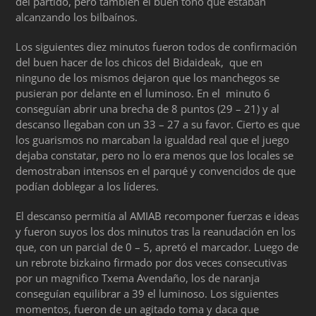
del partido, pero también el buen tono que estaban
alcanzando los bilbaínos.
Los siguientes diez minutos fueron todos de confirmación
del buen hacer de los chicos del Bidaideak, que en
ninguno de los mismos dejaron que los manchegos se
pusieran por delante en el luminoso. En el minuto 6
conseguían abrir una brecha de 8 puntos (29 – 21) y al
descanso llegaban con un 33 – 27 a su favor. Cierto es que
los guarismos no marcaban la igualdad real que el juego
dejaba constatar, pero no lo era menos que los locales se
demostraban intensos en el parqué y convencidos de que
podían doblegar a los líderes.
El descanso permitía al AMIAB recomponer fuerzas e ideas
y fueron suyos los dos minutos tras la reanudación en los
que, con un parcial de 0 – 5, apretó el marcador. Luego de
un rebrote bizkaino firmado por dos veces consecutivas
por un magnifico Txema Avendaño, los de naranja
conseguían equilibrar a 39 el luminoso. Los siguientes
momentos, fueron de un agitado toma y daca que