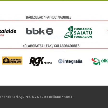
hendakari Aguirre, 5-7 Deusto (Bilbao) • 48014 -