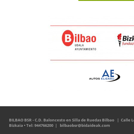
BILBAO BSR - C.D. Baloncesto en Silla de Ruedas Bilbao | Calle Le
Bizkaia • Tel: 944766200 |
bilbaobsr@bidaideak.com