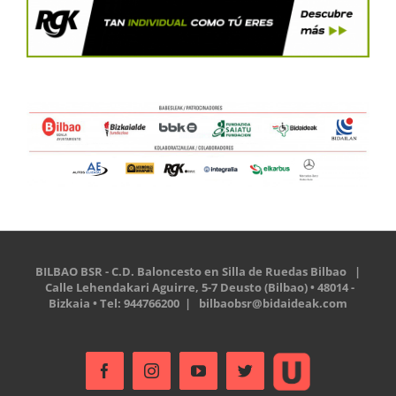
BILBAO BSR - C.D. Baloncesto en Silla de Ruedas Bilbao |
Calle Lehendakari Aguirre, 5-7 Deusto (Bilbao) • 48014 -
Bizkaia • Tel: 944766200 |
bilbaobsr@bidaideak.com
Ustream
Facebook
Instagram
YouTube
Twitter