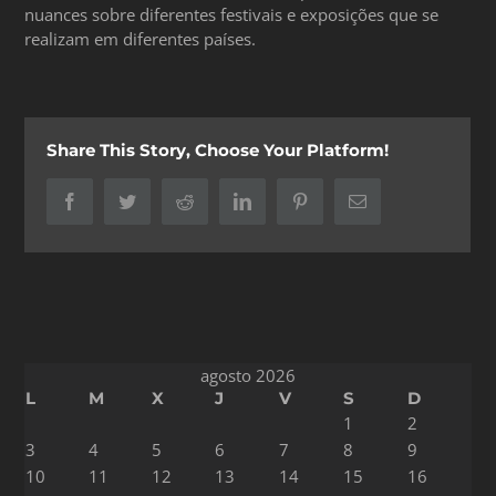
nuances sobre diferentes festivais e exposições que se
realizam em diferentes países.
Share This Story, Choose Your Platform!
Facebook
Twitter
Reddit
LinkedIn
Pinterest
Correo
electrónico
agosto 2026
L
M
X
J
V
S
D
1
2
3
4
5
6
7
8
9
10
11
12
13
14
15
16