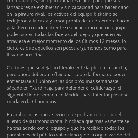
contraataques, sin oportunidades claras para que sus
lanzadores se exhibieran y sin capacidad para hacer daño
en la pintura rival, los activos del equipo bizkaino se
redujeron a la casta y amor propio del que siempre hacen
gala. Pero cuando enfrente se encuentran con un equipo
poderoso en todas las facetas del juego y que ademas
atraviesa el mejor momento de los últimos 12 meses, lo
cierto es que aquellos son pocos argumentos como para
llevarse una Final.
Cierto es que se dejaron literalmente la piel en la cancha,
pero ahora deberán reflexionar sobre la forma de poder
enfrentarse a Ilunion en las dos próximas semanas:el
sábado en Txurdinaga para defender el coliderazgo, el
siguiente fin de semana en Madrid, para intentar pasar se
ronda en la Champions.
En ambas ocasiones, seguro que podrán contar con el
aliento de su incondicional hinchada que masivamente se
ha trasladado con el equipo y que ha recibido todos los
parabienes del público valenciano y de la organización del