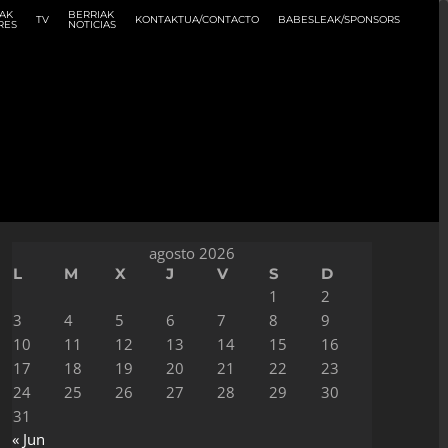
AK
BERRIAK
TV
KONTAKTUA/CONTACTO
BABESLEAK/SPONSORS
RES
NOTICIAS
agosto 2026
L
M
X
J
V
S
D
1
2
3
4
5
6
7
8
9
10
11
12
13
14
15
16
17
18
19
20
21
22
23
24
25
26
27
28
29
30
31
« Jun