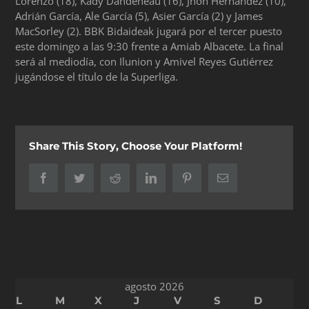
Lorenzo (18), Kady Dandeneau (16), Jhon Hernández (10),
Adrián García, Ale García (5), Asier García (2) y James
MacSorley (2). BBK Bidaideak jugará por el tercer puesto
este domingo a las 9:30 frente a Amiab Albacete. La final
será al mediodía, con Ilunion y Amivel Reyes Gutiérrez
jugándose el título de la Superliga.
Share This Story, Choose Your Platform!
Facebook
Twitter
Reddit
LinkedIn
Pinterest
Correo
electrónico
agosto 2026
L
M
X
J
V
S
D