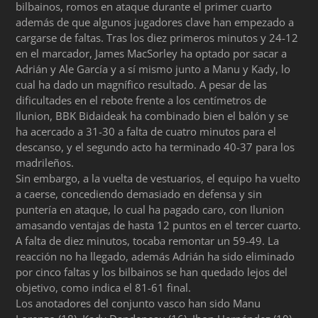
bilbainos, romos en ataque durante el primer cuarto
además de que algunos jugadores clave han empezado a
cargarse de faltas. Tras los diez primeros minutos y 24-12
en el marcador, James MacSorley ha optado por sacar a
Adrián y Ale García y a sí mismo junto a Manu y Kady, lo
cual ha dado un magnífico resultado. A pesar de las
dificultades en el rebote frente a los centímetros de
Ilunion, BBK Bidaideak ha combinado bien el balón y se
ha acercado a 31-30 a falta de cuatro minutos para el
descanso, y el segundo acto ha terminado 40-37 para los
madrileños.
Sin embargo, a la vuelta de vestuarios, el equipo ha vuelto
a caerse, concediendo demasiado en defensa y sin
puntería en ataque, lo cual ha pagado caro, con Ilunion
amasando ventajas de hasta 12 puntos en el tercer cuarto.
A falta de diez minutos, tocaba remontar un 59-49. La
reacción no ha llegado, además Adrián ha sido eliminado
por cinco faltas y los bilbainos se han quedado lejos del
objetivo, como indica el 81-61 final.
Los anotadores del conjunto vasco han sido Manu