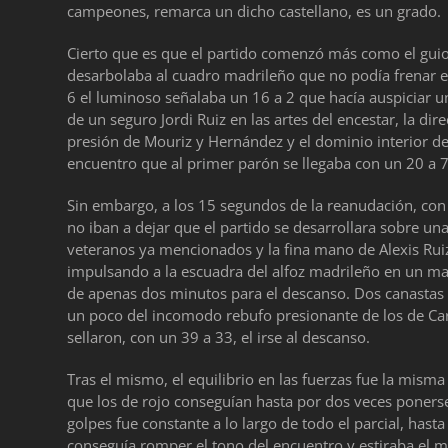
campeones, remarca un dicho castellano, es un grado.
Cierto que es que el partido comenzó más como el guio
desarbolaba al cuadro madrileño que no podía frenar el
6 el luminoso señalaba un 16 a 2 que hacía auspiciar u
de un seguro Jordi Ruiz en las artes del encestar, la dir
presión de Mouriz y Hernández y el dominio interior de
encuentro que al primer parón se llegaba con un 20 a 7
Sin embargo, a los 15 segundos de la reanudación, con u
no iban a dejar que el partido se desarrollara sobre una
veteranos ya mencionados y la fina mano de Alexis Ruiz
impulsando a la escuadra del alfoz madrileño en un ma
de apenas dos minutos para el descanso. Dos canastas c
un poco del incomodo rebufo presionante de los de Carri
sellaron, con un 39 a 33, el irse al descanso.
Tras el mismo, el equilibrio en las fuerzas fue la mis
que los de rojo conseguían hasta por dos veces ponerse
golpes fue constante a lo largo de todo el parcial, hasta
conseguía romper el tono del encuentro y estiraba el m