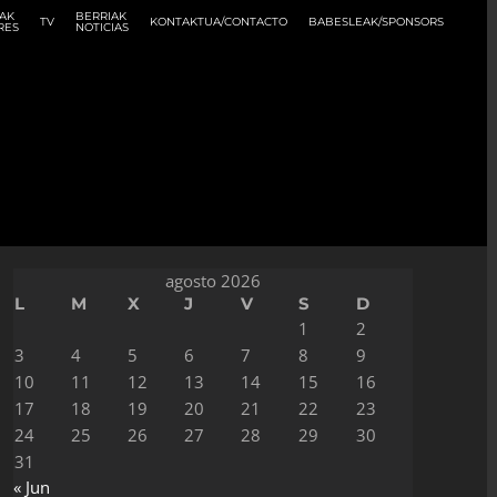
AK
BERRIAK
TV
KONTAKTUA/CONTACTO
BABESLEAK/SPONSORS
RES
NOTICIAS
agosto 2026
L
M
X
J
V
S
D
1
2
3
4
5
6
7
8
9
10
11
12
13
14
15
16
17
18
19
20
21
22
23
24
25
26
27
28
29
30
31
« Jun