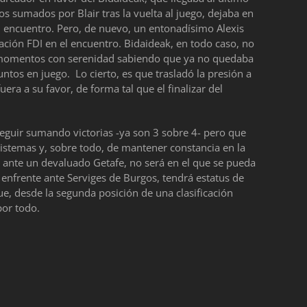
s sumados por Blair tras la vuelta al juego, dejaba en
del encuentro. Pero, de nuevo, un entonadísimo Alexis
ación FDI en el encuentro. Bidaideak, en todo caso, no
s momentos con serenidad sabiendo que ya no quedaba
ntos en juego. Lo cierto, es que trasladó la presión a
uera a su favor, de forma tal que el finalizar del
 seguir sumando victorias -ya son 3 sobre 4- pero que
sistemas y, sobre todo, de mantener constancia en la
, ante un devaluado Getafe, no será en el que se pueda
 enfrente ante Serviges de Burgos, tendrá estatus de
e, desde la segunda posición de una clasificación
por todo.