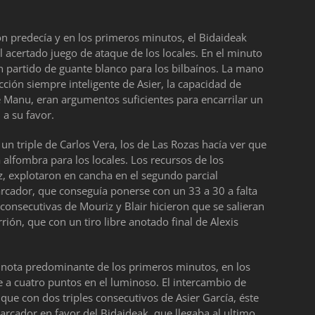
n predecía y en los primeros minutos, el Bidaideak
 acertado juego de ataque de los locales. En el minuto
n partido de guante blanco para los bilbaínos. La mano
ección siempre inteligente de Asier, la capacidad de
 Manu, eran argumentos suficientes para encarrilar un
 a su favor.
n triple de Carlos Vera, los de Las Rozas hacía ver que
 alfombra para los locales. Los recursos de los
, explotaron en cancha en el segundo parcial
rcador, que conseguía ponerse con un 33 a 30 a falta
onsecutivas de Mouriz y Blair hicieron que se salieran
ón, que con un tiro libre anotado final de Alexis
ma nota predominante de los primeros minutos, en los
 a cuatro puntos en el luminoso. El intercambio de
 que con dos triples consecutivos de Asier García, éste
arcador en favor del Bidaideak, que llegaba al ultimo