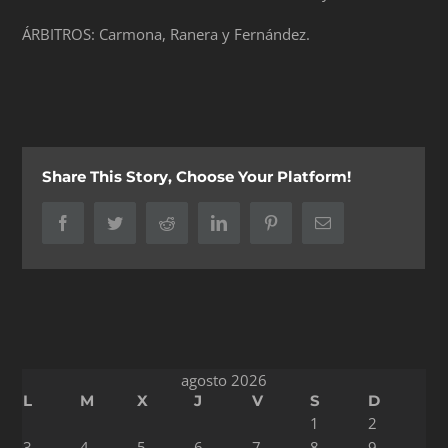
ÁRBITROS: Carmona, Ranera y Fernández.
Share This Story, Choose Your Platform!
Facebook
Twitter
Reddit
LinkedIn
Pinterest
Correo
electrónico
agosto 2026
L
M
X
J
V
S
D
1
2
3
4
5
6
7
8
9