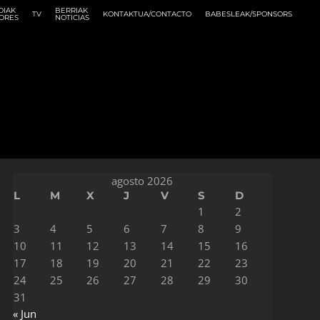
DIAK
BERRIAK
TV
KONTAKTUA/CONTACTO
BABESLEAK/SPONSORS
ORES
NOTICIAS
agosto 2026
L
M
X
J
V
S
D
1
2
3
4
5
6
7
8
9
10
11
12
13
14
15
16
17
18
19
20
21
22
23
24
25
26
27
28
29
30
31
« Jun