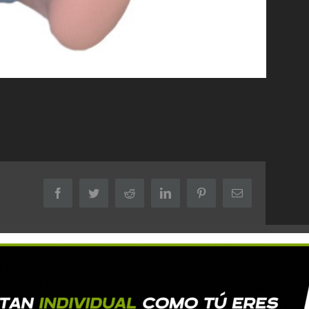
Facebook
Twitter
Reddit
LinkedIn
Pinterest
Correo
electrónico