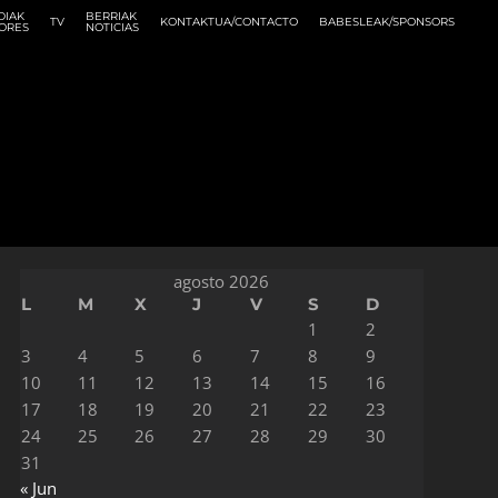
DIAK
BERRIAK
TV
KONTAKTUA/CONTACTO
BABESLEAK/SPONSORS
ORES
NOTICIAS
agosto 2026
L
M
X
J
V
S
D
1
2
3
4
5
6
7
8
9
10
11
12
13
14
15
16
17
18
19
20
21
22
23
24
25
26
27
28
29
30
31
« Jun