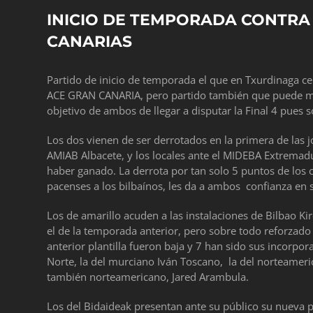
INICIO DE TEMPORADA CONTRA 
CANARIAS
Partido de inicio de temporada el que en Txurdinaga c
ACE GRAN CANARIA, pero partido también que puede ma
objetivo de ambos de llegar a disputar la Final 4 pues s
Los dos vienen de ser derrotados en la primera de las jo
AMIAB Albacete, y los locales ante el MIDEBA Extremad
haber ganado. La derrota por tan solo 5 puntos de los c
pacenses a los bilbaínos, les da a ambos confianza en s
Los de amarillo acuden a las instalaciones de Bilbao 
el de la temporada anterior, pero sobre todo reforzado 
anterior plantilla fueron baja y 7 han sido sus incorpo
Norte, la del murciano Iván Toscano, la del norteameri
también norteamericano, Jared Arambula.
Los del Bidaideak presentan ante su público su nueva pl