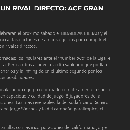
UN RIVAL DIRECTO: ACE GRAN
elebrarán el próximo sábado el BIDAIDEAK BILBAO y el
rcar las opciones de ambos equipos para cumplir el
on rivales directos.
rnadas; los insulares ante el “number two” de la Liga, el
ura. Pero ambos acuden a la cita sabiendo que podían
anarios y la infringida en el último segundo por los
us posibilidades.
Kirolak con un equipo reformado completamente respecto
en capacidad y calidad de juego. 8 jugadores de la
raciones. Las más reseñables, la del sudafricano Richard
cano Jorge Sánchez y la del campeón paralímpico, el
antilla, con las incorporaciones del californiano Jorge