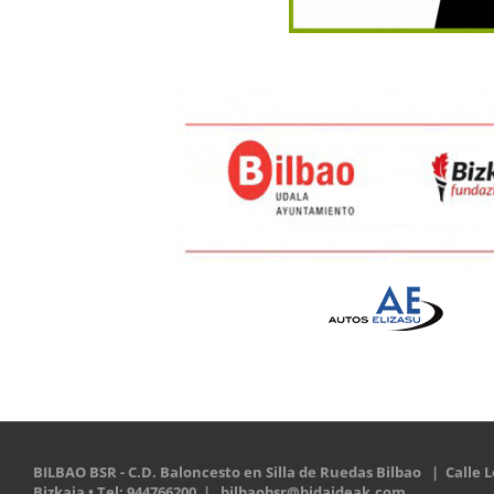
BILBAO BSR - C.D. Baloncesto en Silla de Ruedas Bilbao | Calle Le
Bizkaia • Tel: 944766200 |
bilbaobsr@bidaideak.com