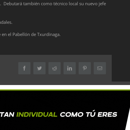
i. Debutará también como técnico local su nuevo jefe
udales.
de en el Pabellón de Txurdínaga.
Facebook
Twitter
Reddit
LinkedIn
Pinterest
Correo
electrónico