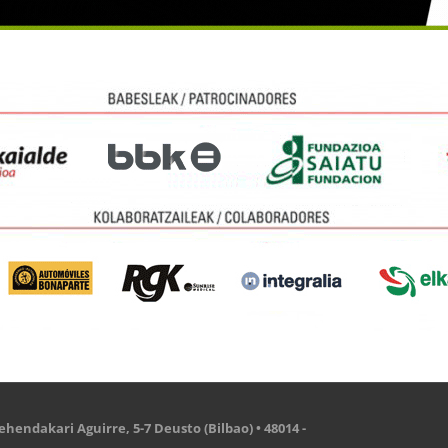
hendakari Aguirre, 5-7 Deusto (Bilbao) • 48014 -