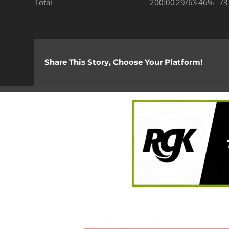
Total
200:00
29/63
46%
/3
Share This Story, Choose Your Platform!