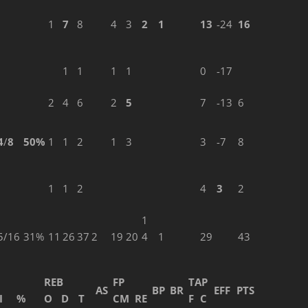
1
7
8
4
3
2
1
13
-24
16
1
1
1
1
0
-17
2
4
6
2
5
7
-13
6
4
/
8
50%
1
1
2
1
3
3
-7
8
1
1
2
4
3
2
1
5/16
31%
11
26
37
2
19
20
4
1
29
43
REB
FP
TAP
AS
BP
BR
EFF
PTS
I
%
O
D
T
CM
RE
F
C