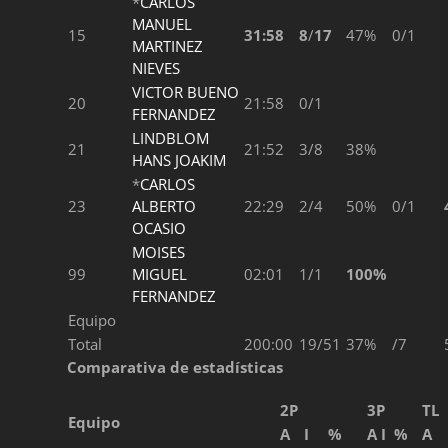
*
CARLOS
MANUEL
15
31:58
8
/
17
47%
0/1
MARTINEZ
NIEVES
VICTOR BUENO
20
21:58
0/1
FERNANDEZ
LINDBLOM
21
21:52
3/8
38%
HANS JOAKIM
*
CARLOS
23
ALBERTO
22:29
2/4
50%
0/1
OCASIO
MOISES
99
MIGUEL
02:01
1/1
100%
FERNANDEZ
Equipo
Total
200:00
19/51
37%
/7
Comparativa de estadísticas
2P
3P
TL
Equipo
A
I
%
A
I
%
A