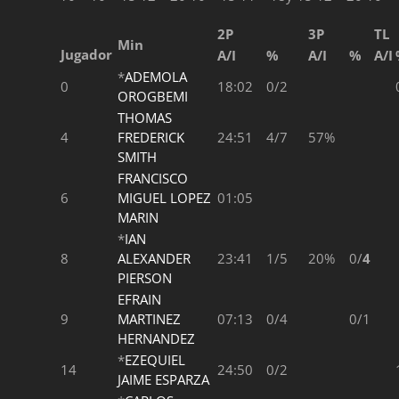
2P
3P
TL
Min
Jugador
A/I
%
A/I
%
A/I
*
ADEMOLA
0
18:02
0/2
OROGBEMI
THOMAS
4
FREDERICK
24:51
4/7
57%
SMITH
FRANCISCO
6
MIGUEL LOPEZ
01:05
MARIN
*
IAN
8
ALEXANDER
23:41
1/5
20%
0/
4
PIERSON
EFRAIN
9
MARTINEZ
07:13
0/4
0/1
HERNANDEZ
*
EZEQUIEL
14
24:50
0/2
JAIME ESPARZA