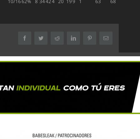
10/16
62%
8
34
42
4
20
19
9
1
63
68
Facebook
Twitter
Reddit
LinkedIn
Pinterest
Correo
electrónico