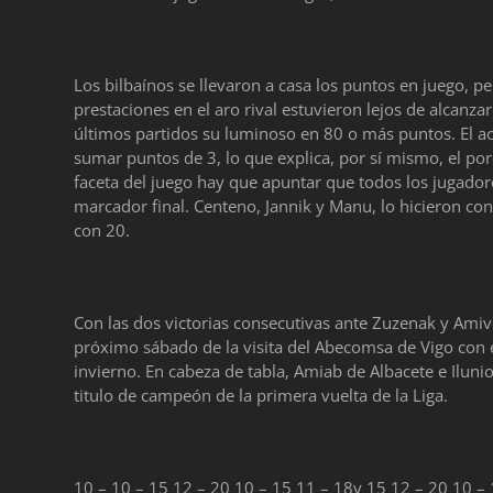
Los bilbaínos se llevaron a casa los puntos en juego, p
prestaciones en el aro rival estuvieron lejos de alcanzar
últimos partidos su luminoso en 80 o más puntos. El ac
sumar puntos de 3, lo que explica, por sí mismo, el por
faceta del juego hay que apuntar que todos los jugado
marcador final. Centeno, Jannik y Manu, lo hicieron co
con 20.
Con las dos victorias consecutivas ante Zuzenak y Amivel
próximo sábado de la visita del Abecomsa de Vigo con el
invierno. En cabeza de tabla, Amiab de Albacete e Iluni
titulo de campeón de la primera vuelta de la Liga.
10 – 10 – 15 12 – 20 10 – 15 11 – 18y 15 12 – 20 10 –