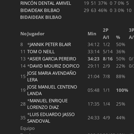
RINCÓN DENTAL AMIVEL
19
51
37%
0
7
0%
5
BIDAIDEAK BILBAO
29
63
46%
0
3
0%
10
BIDAIDEAK BILBAO
2P
3
No
Jugador
Min
A/I
%
A/
8
*
JANNIK PETER BLAIR
34:12
1/2
50%
11
TOM O NEILL
33:14
5/14
36%
13
*
ASIER GARCIA PEREIRO
34:23
8
/
16
50%
0/
14
*
DAVID MOURIZ DOPICO
29:11
2/9
22%
0/
JOSE MARIA AVENDAÑO
15
21:04
7/8
88%
LERA
JOSE MANUEL CENTENO
19
05:48
1/1
100%
LANDA
*
MANUEL ENRIQUE
28
17:35
1/4
25%
LORENZO DIAZ
*
LUIS EDUARDO JASSO
35
24:33
4/9
44%
SANDOVAL
Equipo