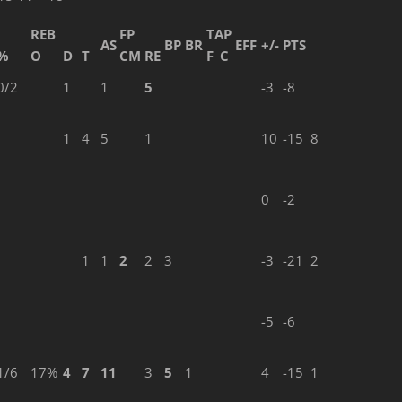
REB
FP
TAP
AS
BP
BR
EFF
+/-
PTS
%
O
D
T
CM
RE
F
C
0/2
1
1
5
-3
-8
1
4
5
1
10
-15
8
0
-2
1
1
2
2
3
-3
-21
2
-5
-6
1/6
17%
4
7
11
3
5
1
4
-15
1