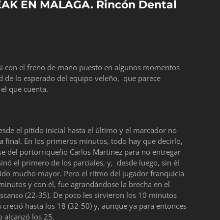
AK EN MALAGA. Rincón Dental
asi con el freno de mano puesto en algunos momentos
d de lo esperado del equipo veleño, que parece
 el que cuenta.
de el pitido inicial hasta el último y el marcador no
 final. En los primeros minutos, todo hay que decirlo,
lase del portorriqueño Carlos Martinez para no entregar
nó el primero de los parciales, y, desde luego, sin él
 sido mucho mayor. Pero el ritmo del jugador franquicia
inutos y con él, fue agrandándose la brecha en el
scanso (22-35). De poco les sirvieron los 10 minutos
a creció hasta los 18 (32-50) y, aunque ya para entonces
o alcanzó los 25.