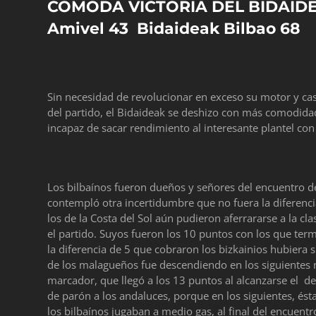
COMODA VICTORIA DEL BIDAIDE
Amivel 43 Bidaideak Bilbao 68
Sin necesidad de revolucionar en exceso su motor y c
del partido, el Bidaideak se deshizo con más comodida
incapaz de sacar rendimiento al interesante plantel con
Los bilbaínos fueron dueños y señores del encuentro des
contempló otra incertidumbre que no fuera la diferencia
los de la Costa del Sol aún pudieron aferrararse a la c
el partido. Suyos fueron los 10 puntos con los que termi
la diferencia de 5 que cobraron los bizkainios hubiera
de los malagueños fue descendiendo en los siguientes m
marcador, que llegó a los 13 puntos al alcanzarse el de
de parón a los andaluces, porque en los siguientes, ést
los bilbaínos jugaban a medio gas, al final del encuentr