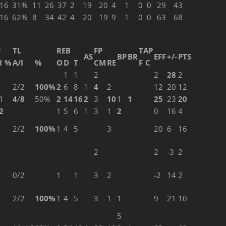
16
31%
11
26
37
2
19
20
4
1
0
0
29
43
16
62%
8
34
42
4
20
19
9
1
0
0
63
68
P
TL
REB
FP
TAP
AS
BP
BR
EFF
+/-
PTS
I
%
A/I
%
O
D
T
CM
RE
F
C
1
1
2
2
28
2
2/2
100%
2
6
8
1
4
2
12
20
12
1
4
/
8
50%
2
14
16
2
3
10
1
1
25
23
20
2
1
5
6
1
3
1
2
0
16
4
2/2
100%
1
4
5
3
20
6
16
2
2
-3
2
0/2
1
1
3
2
-2
14
2
2/2
100%
1
4
5
3
1
1
9
21
10
5