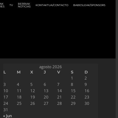
AK
BERRIAK
TV
KONTAKTUA/CONTACTO
BABESLEAK/SPONSORS
RES
NOTICIAS
agosto 2026
L
M
X
J
V
S
D
1
2
3
4
5
6
7
8
9
10
11
12
13
14
15
16
17
18
19
20
21
22
23
24
25
26
27
28
29
30
31
« Jun