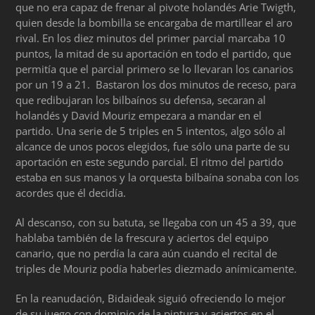
que no era capaz de frenar al pivote holandés Arie Twigth,
quien desde la bombilla se encargaba de martillear el aro
rival. En los diez minutos del primer parcial marcaba 10
puntos, la mitad de su aportación en todo el partido, que
permitía que el parcial primero se lo llevaran los canarios
por un 19 a 21. Bastaron los dos minutos de receso, para
que redibujaran los bilbaínos su defensa, secaran al
holandés y David Mouriz empezara a mandar en el
partido. Una serie de 5 triples en 5 intentos, algo sólo al
alcance de unos pocos elegidos, fue sólo una parte de su
aportación en este segundo parcial. El ritmo del partido
estaba en sus manos y la orquesta bilbaína sonaba con los
acordes que él decidía.
Al descanso, con su batuta, se llegaba con un 45 a 39, que
hablaba también de la frescura y aciertos del equipo
canario, que no perdía la cara aún cuando el recital de
triples de Mouriz podía haberles diezmado anímicamente.
En la reanudación, Bidaideak siguió ofreciendo lo mejor
de su juego con dominio de la pintura y aciertos en el